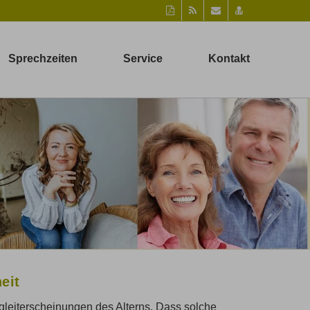
Diese
RSS-
Per
vCard
Seite
Feed
Mail
speichern
als
empfehlen
PDF
Sprechzeiten
Service
Kontakt
drucken
eit
leiterscheinungen des Alterns. Dass solche