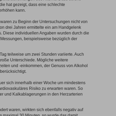
ie hat gezeigt, dass eine schlechte
 erhöhen kann.
n waren zu Beginn der Untersuchungen nicht von
on drei Jahren ermittelte ein am Handgelenk
s. Diese individuellen Angaben wurden durch die
e Messungen, beispielsweise bezüglich der
Tag teilweise um zwei Stunden variierte. Auch
große Unterschiede. Mögliche weitere
tszeiten und -einkommen, der Genuss von Alkohol
erücksichtigt.
auer sich innerhalb einer Woche um mindestens
ardiovaskuläres Risiko zu erwarten waren. So
er und Kalkablagerungen in den Herzarterien
ert waren, wirkten sich ebenfalls negativ auf
um maximal 30 Minuten, so wurde das damit