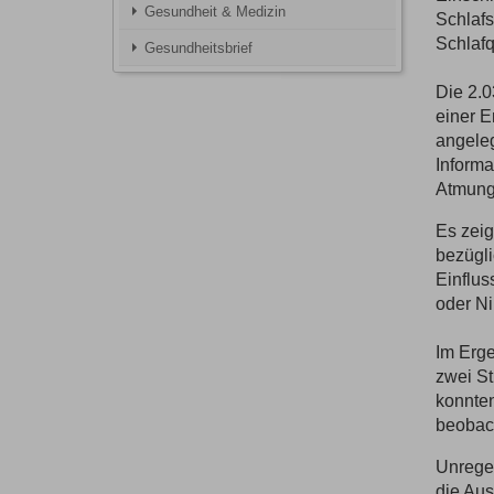
Gesundheit & Medizin
Schlafs
Schlafq
Gesundheitsbrief
Die 2.0
einer E
angeleg
Informa
Atmung 
Es zeig
bezügli
Einflus
oder Ni
Im Erge
zwei St
konnten
beobac
Unregel
die Aus