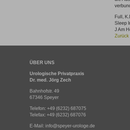
verbund
Full, K.
Sleep I
J Am He
Zurück 
ÜBER UNS
Urologische Privatpraxis
Dr. med. Jörg Zech
Bahnhofstr. 49
67346 Speyer
Telefon:
+49 (6232) 687075
Telefax: +49 (6232) 687076
E-Mail:
info@speyer-urologe.de