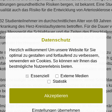
törungen gesundheitliche Risiken bergen, ist bekannt. Eine Stud
ualität auch das Risiko für die Entwicklung von Arteriosklerose
32 Studienteilnehmer im durchschnittlichen Alter von 69 Jahre
rkrankung des Herz-Kreislaufsystems betroffen. Für die Dauer v
tes Messgerät die Schlafdauer und die Zeiten des Einschlafen
tionen eines jeweiligen Schlaftagebuchs sowie durch speziell
Datenschutz
und der Herzfrequenz ergänzt.
Herzlich willkommen! Um unsere Website für Sie
te sich, dass es Teilnehmer gab, deren Schlafdauer von Tag zu 
optimal zu gestalten und fortlaufend zu verbessern,
ch der Einschlafzeiten bei einzelnen Personen gab es ähnlich 
verwenden wir Cookies. So können wir Ihnen das
sfaktoren wie Geschlecht, Alter, Körpergewicht, Bildung, Arbei
bestmögliche Nutzererlebnis bieten.
kotin sowie das Bewegungs- und Ernährungsverhalten wurden b
Essenziell
Externe Medien
bnis bestätigte sich, dass bei den Teilnehmern, deren Schlafd
Statistik
unden veränderte, eindeutig mehr Anzeichen für ein erhöhtes k
 bei ihnen mehr gefährliche Ablagerungen in der Halsschlagad
Akzeptieren
htet werden.
mäßige Einschlafzeiten, die täglich um bis zu 90 Minuten veränd
Einstellungen übernehmen
bildung entsprechender Plaques aus. Variierten diese Zeiten 