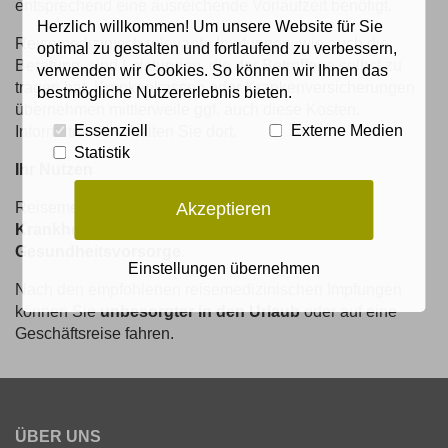
entsprechend eine ausreichende Vorlaufzeit benötigt.
Herzlich willkommen! Um unsere Website für Sie
Reisemedizinisch relevante Impfungen, wie auch die
optimal zu gestalten und fortlaufend zu verbessern,
Beratung, sind Leistungen, die der Betroffene selbst zu
verwenden wir Cookies. So können wir Ihnen das
tragen hat. Krankenkassen oder Krankenversicherungen
bestmögliche Nutzererlebnis bieten.
übernehmen mittlerweile ggf. auch diese Kosten.
Essenziell
Externe Medien
Informationen erhalten Sie dort.
Statistik
Ihr Nutzen
Akzeptieren
Reisemedizinische Impfungen
verringern
Ihr
Krankheitsrisiko
und
dienen
damit
Ihrer
Gesundheitsvorsorge
.
Einstellungen übernehmen
Nach den empfohlenen reisemedizinischen Impfungen
können Sie
unbesorgter in den Urlaub
oder auf eine
Geschäftsreise fahren.
ÜBER UNS